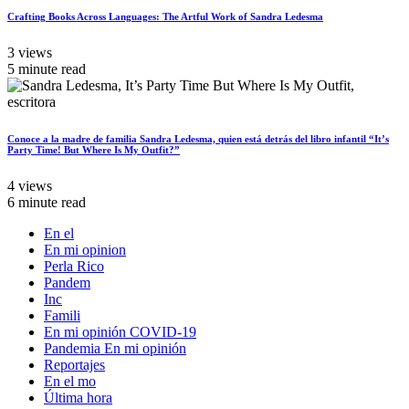
Crafting Books Across Languages: The Artful Work of Sandra Ledesma
3 views
5 minute read
Conoce a la madre de familia Sandra Ledesma, quien está detrás del libro infantil “It’s
Party Time! But Where Is My Outfit?”
4 views
6 minute read
En el
En mi opinion
Perla Rico
Pandem
Inc
Famili
En mi opinión COVID-19
Pandemia En mi opinión
Reportajes
En el mo
Última hora