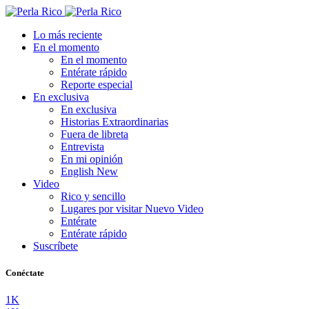
Lo más reciente
En el momento
En el momento
Entérate rápido
Reporte especial
En exclusiva
En exclusiva
Historias Extraordinarias
Fuera de libreta
Entrevista
En mi opinión
English
New
Video
Rico y sencillo
Lugares por visitar
Nuevo Video
Entérate
Entérate rápido
Suscríbete
Conéctate
1K