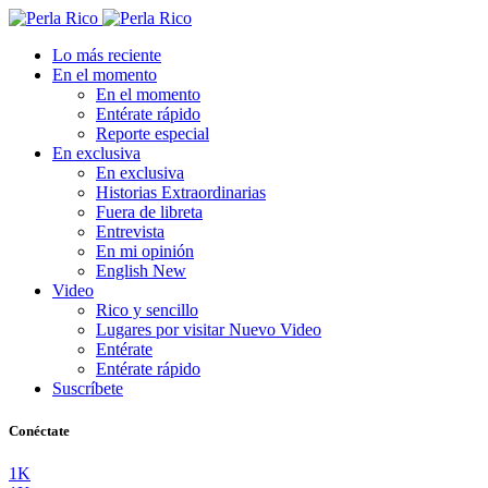
Lo más reciente
En el momento
En el momento
Entérate rápido
Reporte especial
En exclusiva
En exclusiva
Historias Extraordinarias
Fuera de libreta
Entrevista
En mi opinión
English
New
Video
Rico y sencillo
Lugares por visitar
Nuevo Video
Entérate
Entérate rápido
Suscríbete
Conéctate
1K