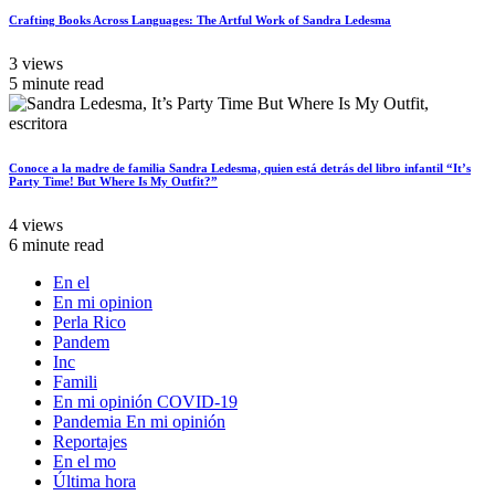
Crafting Books Across Languages: The Artful Work of Sandra Ledesma
3 views
5 minute read
Conoce a la madre de familia Sandra Ledesma, quien está detrás del libro infantil “It’s
Party Time! But Where Is My Outfit?”
4 views
6 minute read
En el
En mi opinion
Perla Rico
Pandem
Inc
Famili
En mi opinión COVID-19
Pandemia En mi opinión
Reportajes
En el mo
Última hora