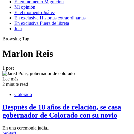
El en momento Migracion
Mi opinión
El el momento Juárez
En exclusiva Historias extraordinarias
En exclusiva Fuera de libreta
Juar
Browsing Tag
Marlon Reis
1 post
Lee más
2 minute read
Colorado
Después de 18 años de relación, se casa
gobernador de Colorado con su novio
En una ceremonia judía...
by
Staff