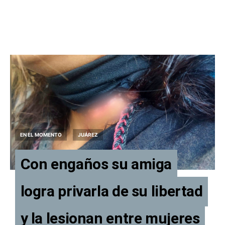
EN EL MOMENTO
JUÁREZ
Con engaños su amiga
logra privarla de su libertad
y la lesionan entre mujeres