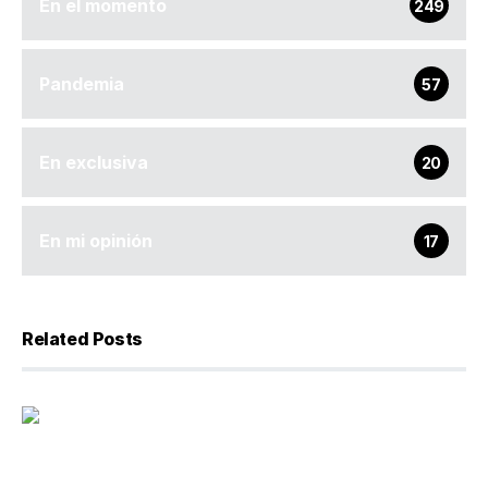
En el momento
249
Pandemia
57
En exclusiva
20
En mi opinión
17
Related Posts