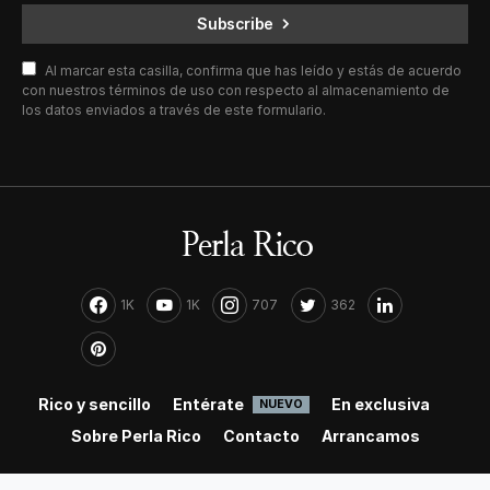
Subscribe
Al marcar esta casilla, confirma que has leído y estás de acuerdo
con nuestros términos de uso con respecto al almacenamiento de
los datos enviados a través de este formulario.
1K
1K
707
362
Rico y sencillo
Entérate
En exclusiva
NUEVO
Sobre Perla Rico
Contacto
Arrancamos
Distributed & Powered by
Kn2s Productions