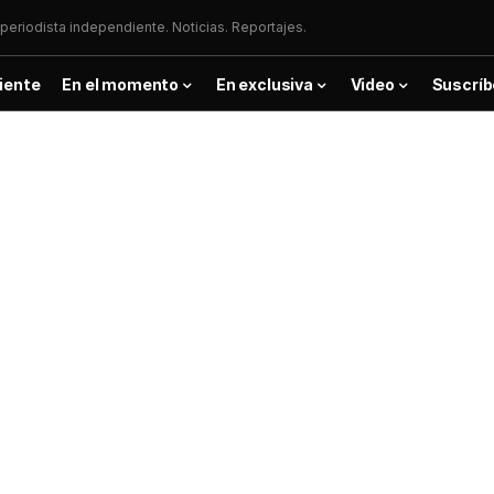
periodista independiente. Noticias. Reportajes.
iente
En el momento
En exclusiva
Video
Suscríb