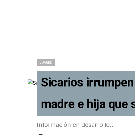
JUÁREZ
Sicarios irrumpen
madre e hija que 
Información en desarrollo..