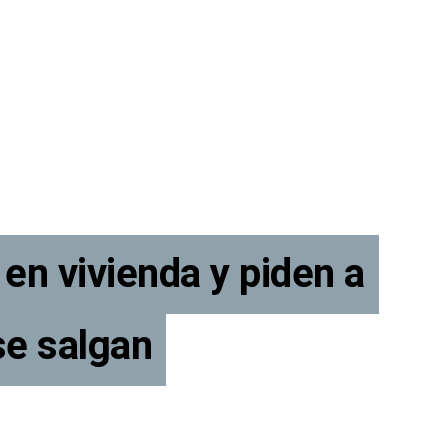
 en vivienda y piden a
se salgan