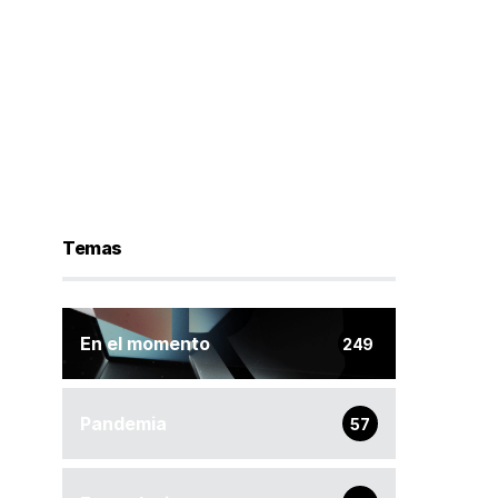
Temas
En el momento
249
Pandemia
57