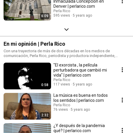
Inmaculada Concepción en
Denver | perlarico.com
Perla Rico
595 views
5 years ago
6:09
En mi opinión | Perla Rico
Con una trayectoria de más de dos décadas en los medios de
comunicación, Perla Rico, periodista y productora independiente,
presenta su opinión en diversos temas de la actualidad.
"El exorcista , la película
perturbadora que cambió mi
vida" | perlarico.com
Perla Rico
117 views
5 years ago
0:58
La música es buena en todos
los sentidos | perlarico.com
Perla Rico
76 views
5 years ago
2:32
¿Y después de la pandemia
qué? | perlarico.com