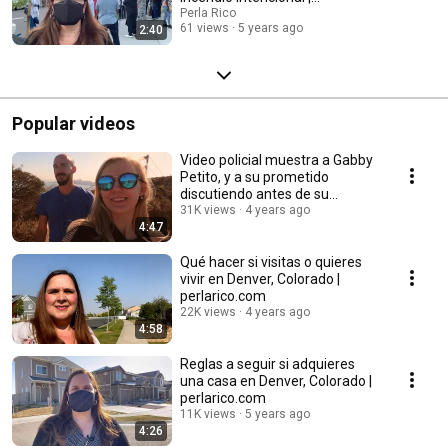
perlarico.com
Perla Rico
61 views
5 years ago
2:40
Popular videos
Video policial muestra a Gabby
Petito, y a su prometido
discutiendo antes de su
desaparición
31K views
4 years ago
4:47
Qué hacer si visitas o quieres
vivir en Denver, Colorado |
perlarico.com
22K views
4 years ago
4:58
Reglas a seguir si adquieres
una casa en Denver, Colorado |
perlarico.com
11K views
5 years ago
4:26