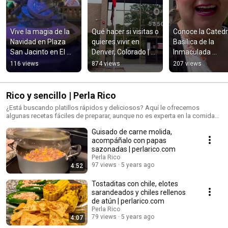
Vive la magia de la 
Qué hacer si visitas o 
Conoce la Catedra
Navidad en Plaza 
quieres vivir en 
Basílica de la 
San Jacinto en El 
Denver, Colorado | 
Inmaculada 
Paso, Texas | 
#shorts | 
Concepción en 
116 views
874 views
207 views
perlarico.com 
perlarico.com
Denver, CO. | #sho
#shorts
| perlarico.com
Rico y sencillo | Perla Rico
¿Está buscando platillos rápidos y deliciosos? Aquí le ofrecemos
algunas recetas fáciles de preparar, aunque no es experta en la comida
con su ingenio, Perla Rico le comparte unas de ellas.
Guisado de carne molida,
acompáñalo con papas
sazonadas | perlarico.com
Perla Rico
97 views
5 years ago
4:52
Tostaditas con chile, elotes
sarandeados y chiles rellenos
de atún | perlarico.com
Perla Rico
79 views
5 years ago
4:07