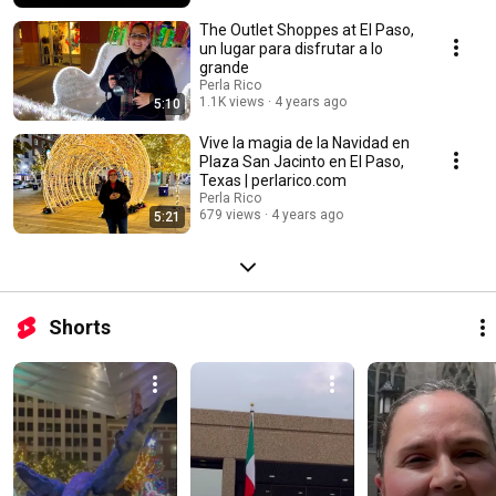
The Outlet Shoppes at El Paso,
un lugar para disfrutar a lo
grande
Perla Rico
1.1K views
4 years ago
5:10
Vive la magia de la Navidad en
Plaza San Jacinto en El Paso,
Texas | perlarico.com
Perla Rico
679 views
4 years ago
5:21
Shorts