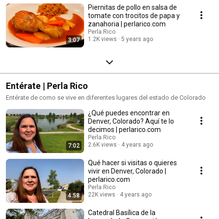
Piernitas de pollo en salsa de
tomate con trocitos de papa y
zanahoria | perlarico.com
Perla Rico
1.2K views
5 years ago
3:07
Entérate | Perla Rico
Entérate de como se vive en diferentes lugares del estado de Colorado
¿Qué puedes encontrar en
Denver, Colorado? Aquí te lo
decimos | perlarico.com
Perla Rico
2.6K views
4 years ago
7:02
Qué hacer si visitas o quieres
vivir en Denver, Colorado |
perlarico.com
Perla Rico
22K views
4 years ago
4:58
Catedral Basílica de la