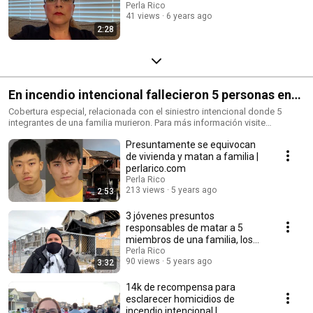
Perla Rico
41 views
6 years ago
2:28
En incendio intencional fallecieron 5 personas en
Green Valley Ranch, Denver, Colorado
Cobertura especial, relacionada con el siniestro intencional donde 5
integrantes de una familia murieron. Para más información visite
http://perlarico.com/
Presuntamente se equivocan
de vivienda y matan a familia |
perlarico.com
Perla Rico
213 views
5 years ago
2:53
3 jóvenes presuntos
responsables de matar a 5
miembros de una familia, los
arrestan | perlarico.com
Perla Rico
90 views
5 years ago
3:32
14k de recompensa para
esclarecer homicidios de
incendio intencional |