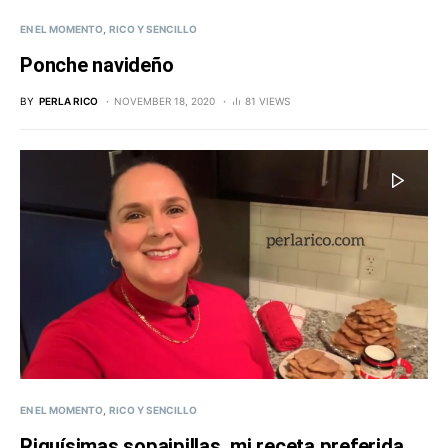
EN EL MOMENTO
RICO Y SENCILLO
Ponche navideño
BY
PERLA RICO
NOVEMBER 18, 2020
81 VIEWS
EN EL MOMENTO
RICO Y SENCILLO
Riquísimas sopaipillas, mi receta preferida