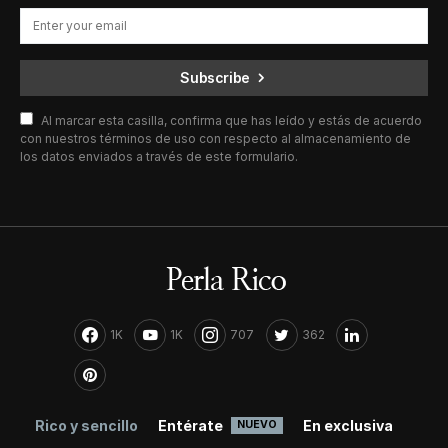
Subscribe
Al marcar esta casilla, confirma que has leído y estás de acuerdo
con nuestros términos de uso con respecto al almacenamiento de
los datos enviados a través de este formulario.
1K
1K
707
362
Rico y sencillo
Entérate
En exclusiva
NUEVO