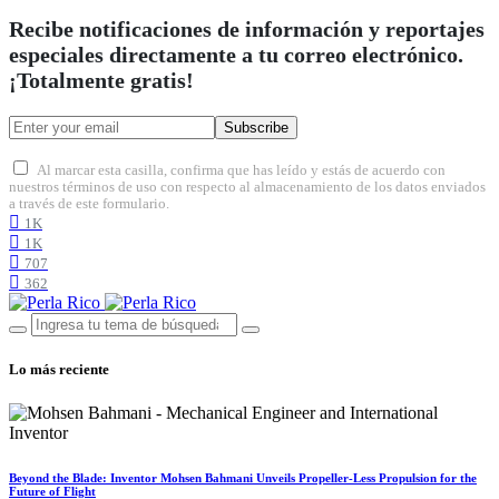
Recibe notificaciones de información y reportajes
especiales directamente a tu correo electrónico.
¡Totalmente gratis!
Subscribe
Al marcar esta casilla, confirma que has leído y estás de acuerdo con
nuestros términos de uso con respecto al almacenamiento de los datos enviados
a través de este formulario.
1K
1K
707
362
Lo más reciente
Beyond the Blade: Inventor Mohsen Bahmani Unveils Propeller-Less Propulsion for the
Future of Flight