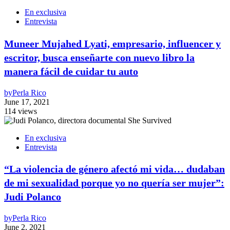
En exclusiva
Entrevista
Muneer Mujahed Lyati, empresario, influencer y
escritor, busca enseñarte con nuevo libro la
manera fácil de cuidar tu auto
by
Perla Rico
June 17, 2021
114 views
En exclusiva
Entrevista
“La violencia de género afectó mi vida… dudaban
de mi sexualidad porque yo no quería ser mujer”:
Judi Polanco
by
Perla Rico
June 2, 2021