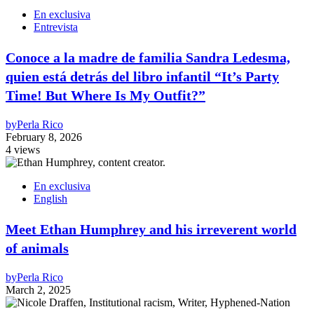
En exclusiva
Entrevista
Conoce a la madre de familia Sandra Ledesma,
quien está detrás del libro infantil “It’s Party
Time! But Where Is My Outfit?”
by
Perla Rico
February 8, 2026
4 views
En exclusiva
English
Meet Ethan Humphrey and his irreverent world
of animals
by
Perla Rico
March 2, 2025