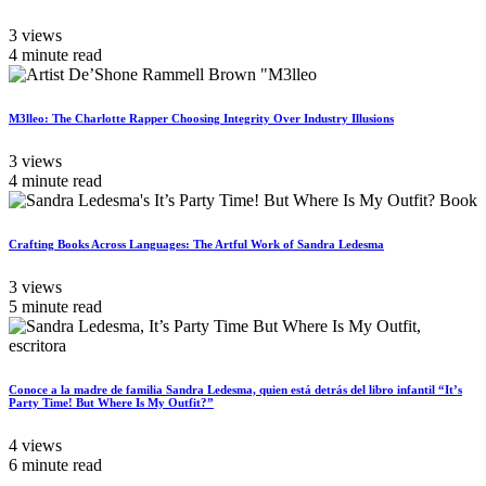
3 views
4 minute read
M3lleo: The Charlotte Rapper Choosing Integrity Over Industry Illusions
3 views
4 minute read
Crafting Books Across Languages: The Artful Work of Sandra Ledesma
3 views
5 minute read
Conoce a la madre de familia Sandra Ledesma, quien está detrás del libro infantil “It’s
Party Time! But Where Is My Outfit?”
4 views
6 minute read