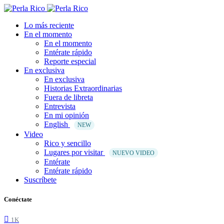
Lo más reciente
En el momento
En el momento
Entérate rápido
Reporte especial
En exclusiva
En exclusiva
Historias Extraordinarias
Fuera de libreta
Entrevista
En mi opinión
English
NEW
Video
Rico y sencillo
Lugares por visitar
NUEVO VIDEO
Entérate
Entérate rápido
Suscríbete
Conéctate
1K