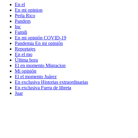
En el
En mi opinion
Perla Rico
Pandem
Inc
Famili
En mi opinión COVID-19
Pandemia En mi opinión
Reportajes
En el mo
Última hora
El en momento Migracion
Mi opinión
El el momento Juárez
En exclusiva Historias extraordinarias
En exclusiva Fuera de libreta
Juar