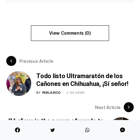
View Comments (0)
Previous Article
Todo listo Ultramaratón de los
Cañones en Chihuahua, ¡Sí señor!
BY
PERLA RICO
94 VIEWS
Next Article
"I believe in the power of words to
create change and inspire others"
Nicole Draffen, writer