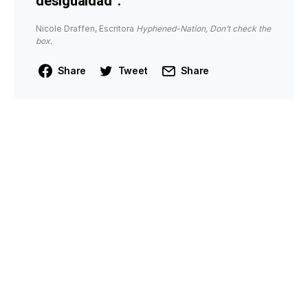
desigualdad”.
Nicole Draffen, Escritora
Hyphened-Nation, Don’t check the
box.
Share
Tweet
Share