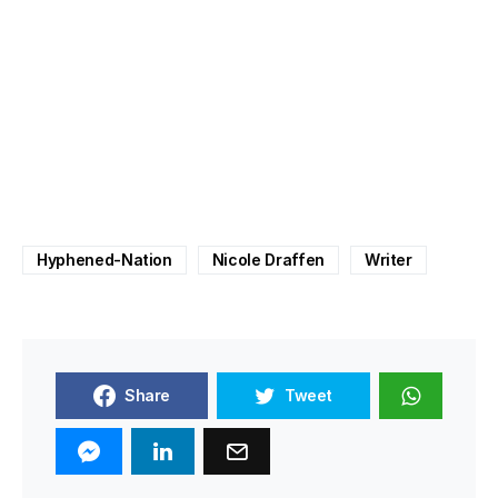
Hyphened-Nation
Nicole Draffen
Writer
Share
Tweet