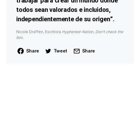
trabajar para crear un mundo donde
todos sean valorados e incluidos,
independientemente de su origen”.
Nicole Draffen, Escritora
Hyphened-Nation, Don’t check the
box.
Share
Tweet
Share