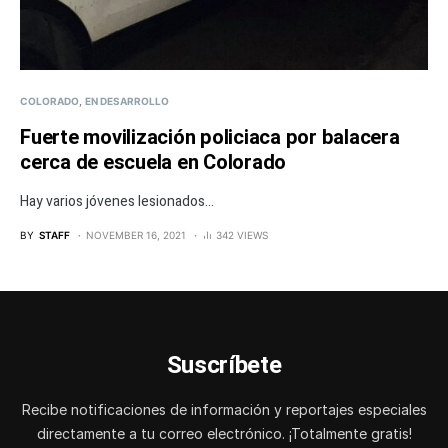
COLORADO
EN DESARROLLO
Fuerte movilización policiaca por balacera
cerca de escuela en Colorado
Hay varios jóvenes lesionados...
BY
STAFF
NOVEMBER 16, 2021
342 VIEWS
Suscríbete
Recibe notificaciones de información y reportajes especiales
directamente a tu correo electrónico. ¡Totalmente gratis!