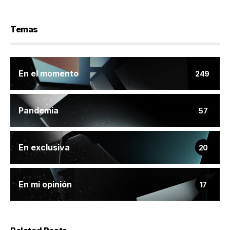
Temas
En el momento
249
Pandemia
57
En exclusiva
20
En mi opinión
17