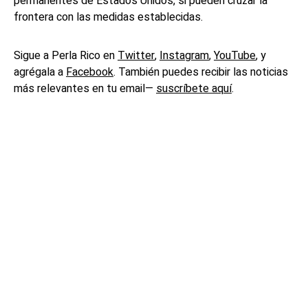
permanentes de Estados Unidos, si pueden cruzar la
frontera con las medidas establecidas.
Sigue a Perla Rico en
Twitter
,
Instagram
,
YouTube
, y
agrégala a
Facebook
. También puedes recibir las noticias
más relevantes en tu email—
suscríbete aquí
.