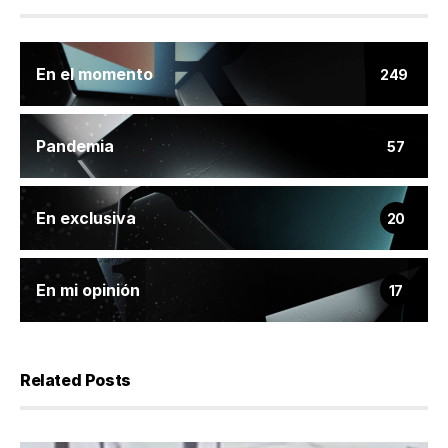
En el momento
249
Pandemia
57
En exclusiva
20
En mi opinión
17
Related Posts