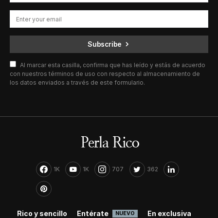
Subscribe
Al marcar esta casilla, confirma que has leído y estás de acuerdo
con nuestros términos de uso con respecto al almacenamiento de
los datos enviados a través de este formulario.
1K
1K
707
362
Rico y sencillo
Entérate
En exclusiva
NUEVO