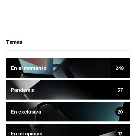
Temas
En el momento
249
Pandemia
57
En exclusiva
20
En mi opinión
17