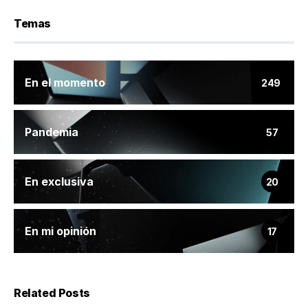
Temas
En el momento
249
Pandemia
57
En exclusiva
20
En mi opinión
17
Related Posts