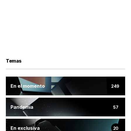
Temas
En el momento
249
Pandemia
57
En exclusiva
20