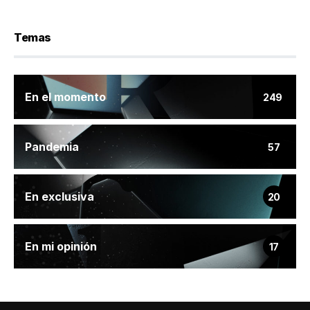
Temas
En el momento
249
Pandemia
57
En exclusiva
20
En mi opinión
17