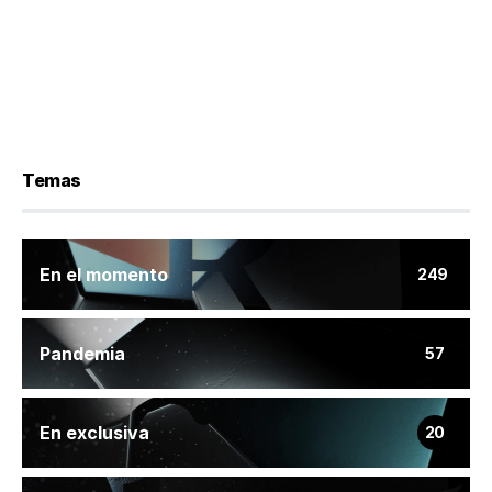
Temas
En el momento
249
Pandemia
57
En exclusiva
20