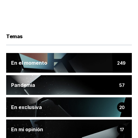
Temas
En el momento
249
Pandemia
57
En exclusiva
20
En mi opinión
17