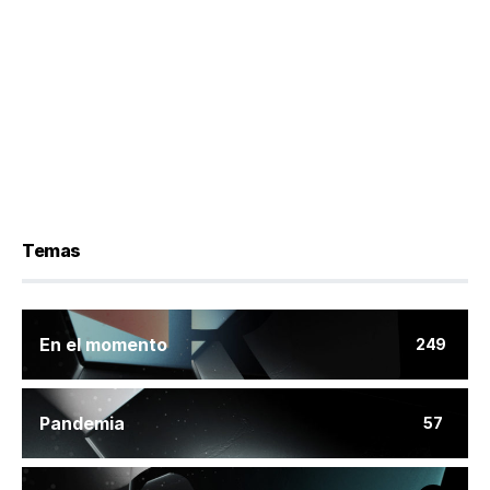
Temas
En el momento
249
Pandemia
57