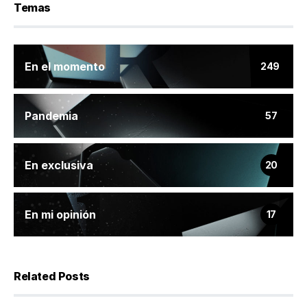
Temas
En el momento
249
Pandemia
57
En exclusiva
20
En mi opinión
17
Related Posts