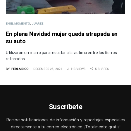
EN EL MOMENTO
JUÁREZ
En plena Navidad mujer queda atrapada en
su auto
Utilizaron un marro para rescatar a la víctima entre los fierros
retorcidos...
BY
PERLA RICO
DECEMBER 25, 2021
113 VIEWS
5 SHARES
Suscríbete
Recibe notificaciones de información y reportajes especiales
directamente a tu correo electrónico. ¡Totalmente gratis!