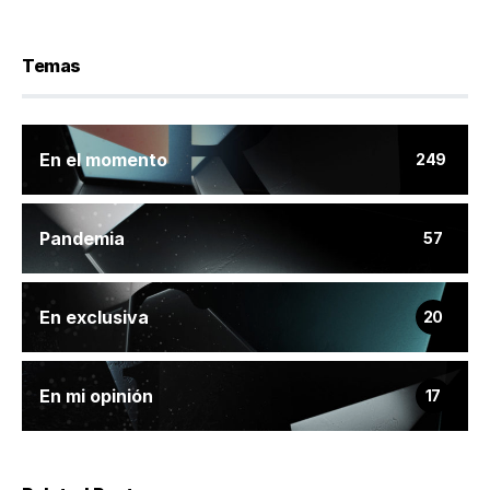
Temas
En el momento
249
Pandemia
57
En exclusiva
20
En mi opinión
17