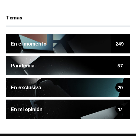
Temas
En el momento
249
Pandemia
57
En exclusiva
20
En mi opinión
17