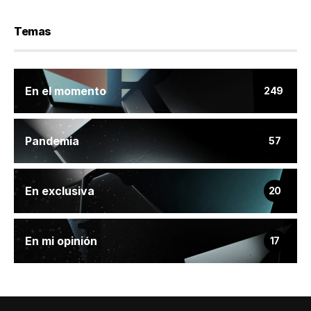
Temas
En el momento
249
Pandemia
57
En exclusiva
20
En mi opinión
17