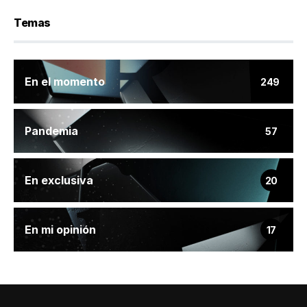
Temas
En el momento
249
Pandemia
57
En exclusiva
20
En mi opinión
17