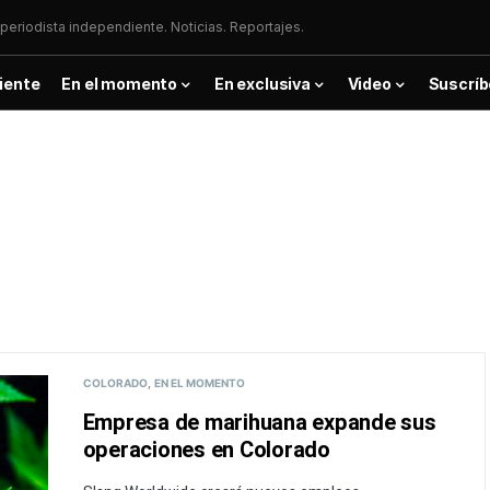
periodista independiente. Noticias. Reportajes.
iente
En el momento
En exclusiva
Video
Suscríb
COLORADO
EN EL MOMENTO
Empresa de marihuana expande sus
operaciones en Colorado