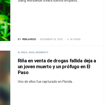
Slang Worldwide creará nuevos empleos...
BY
PERLA RICO
DECEMBER 18, 2020
16 VIEWS
EL PASO
EN EL MOMENTO
Riña en venta de drogas fallida deja a
un joven muerto y un prófugo en El
Paso
Uno de ellos fue capturado en Florida...