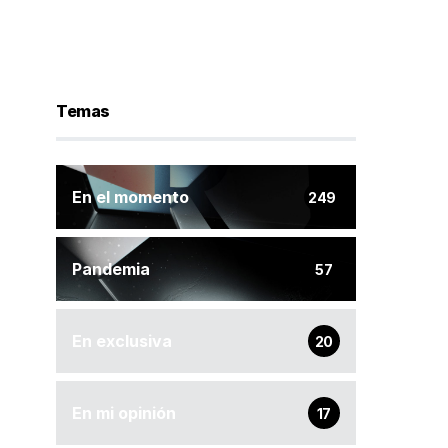
Temas
En el momento
249
Pandemia
57
En exclusiva
20
En mi opinión
17