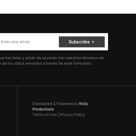
Subscribe
 que has leído y estás de acuerdo con nuestros términos de
de los datos enviados a través de este formulario.
Distributed & Powered by
Kn2s
Productions
Terms of Use
|
Privacy Policy