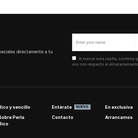
peciales directamente a tu
Al marcar esta casilla, confirma
uso con respecto al almacenamiento 
Rico y sencillo
Entérate
En exclusiva
NUEVO
Sobre Perla
Contacto
Arrancamos
Rico