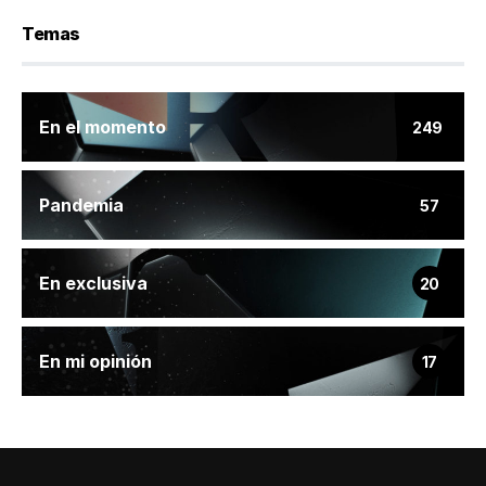
Temas
En el momento
249
Pandemia
57
En exclusiva
20
En mi opinión
17