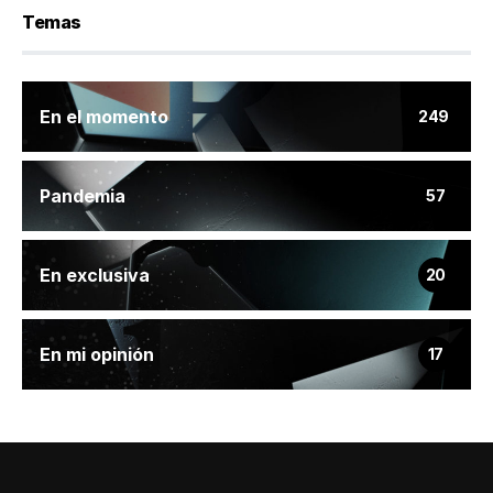
Temas
En el momento
249
Pandemia
57
En exclusiva
20
En mi opinión
17