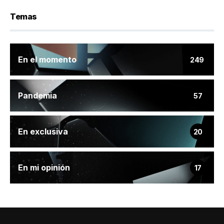
Temas
En el momento
249
Pandemia
57
En exclusiva
20
En mi opinión
17