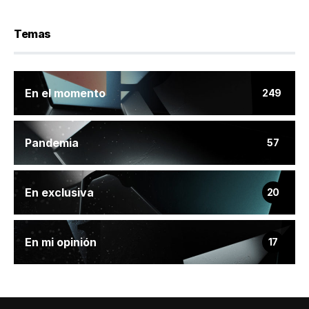
Temas
En el momento
249
Pandemia
57
En exclusiva
20
En mi opinión
17