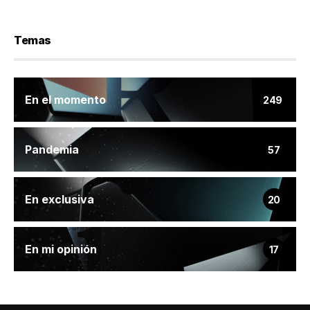
Temas
En el momento
249
Pandemia
57
En exclusiva
20
En mi opinión
17