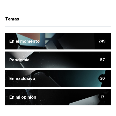
Temas
En el momento
249
Pandemia
57
En exclusiva
20
En mi opinión
17