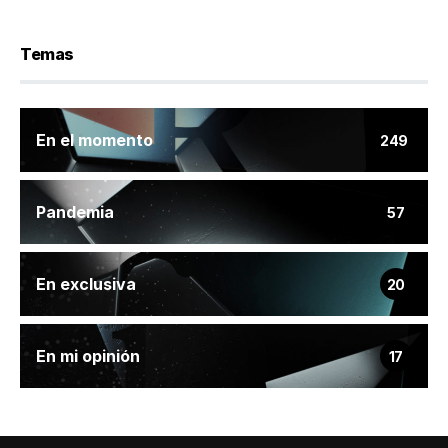
Temas
En el momento
249
Pandemia
57
En exclusiva
20
En mi opinión
17