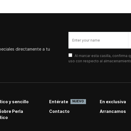
peciales directamente a tu
Al marcar esta casilla, confirma
uso con respecto al almacenamiento 
Rico y sencillo
Entérate
En exclusiva
NUEVO
Sobre Perla
Contacto
Arrancamos
Rico