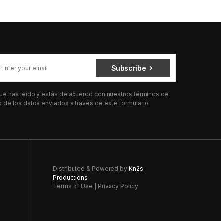
Subscribe
 que has leído y estás de acuerdo con nuestros términos de
de los datos enviados a través de este formulario.
Distributed & Powered by
Kn2s
Productions
Terms of Use
|
Privacy Policy