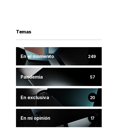
Temas
En el momento
249
Pandemia
57
En exclusiva
20
En mi opinión
17