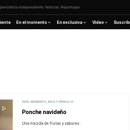
periodista independiente. Noticias. Reportajes.
iente
En el momento
En exclusiva
Video
Suscríb
EN EL MOMENTO
RICO Y SENCILLO
Ponche navideño
Una mezcla de frutas y sabores...