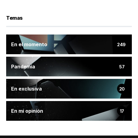
Temas
En el momento
249
Pandemia
57
En exclusiva
20
En mi opinión
17