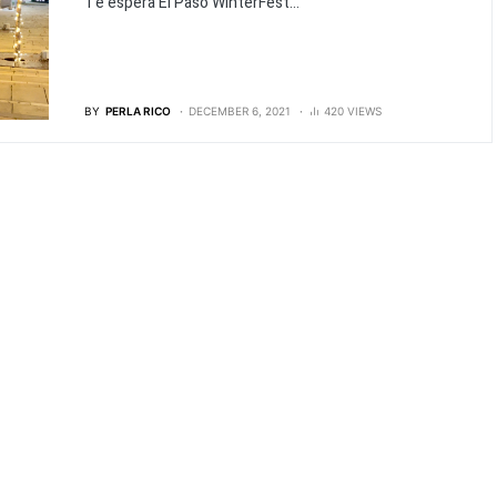
Te espera El Paso WinterFest...
BY
PERLA RICO
DECEMBER 6, 2021
420 VIEWS