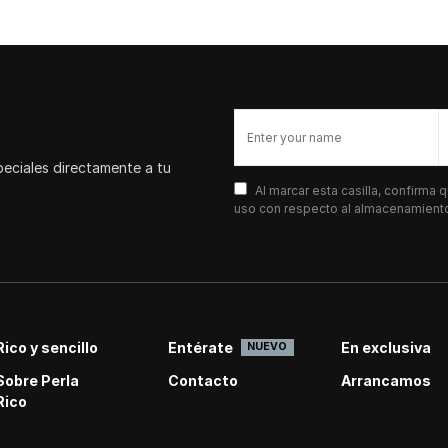
peciales directamente a tu
Al marcar esta casilla, confirma
uso con respecto al almacenamiento 
Rico y sencillo
Entérate
En exclusiva
NUEVO
Sobre Perla
Contacto
Arrancamos
Rico