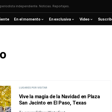
periodista independiente. Noticias. Reportajes.
iente
En el momento
En exclusiva
Video
Suscríb
to
LUGARES POR VISITAR
Vive la magia de la Navidad en Plaza
San Jacinto en El Paso, Texas