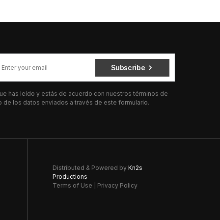
Subscribe
 que has leído y estás de acuerdo con nuestros términos de
de los datos enviados a través de este formulario.
Distributed & Powered by
Kn2s
Productions
Terms of Use
|
Privacy Policy