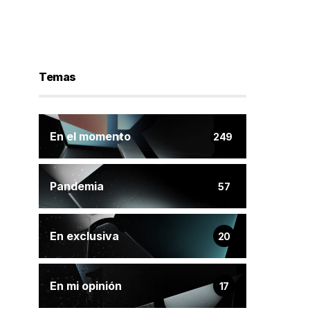
Temas
En el momento
249
Pandemia
57
En exclusiva
20
En mi opinión
17