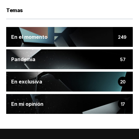
Temas
En el momento
249
Pandemia
57
En exclusiva
20
En mi opinión
17