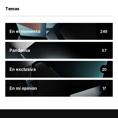
Temas
En el momento
249
Pandemia
57
En exclusiva
20
En mi opinión
17