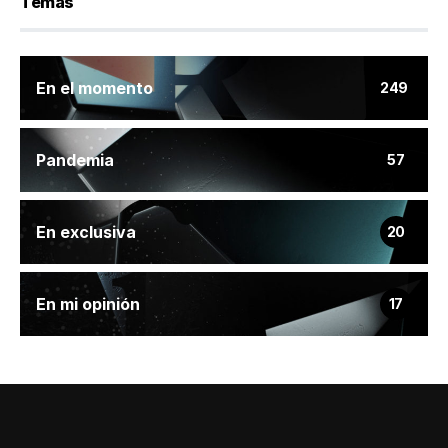
Temas
En el momento
249
Pandemia
57
En exclusiva
20
En mi opinión
17