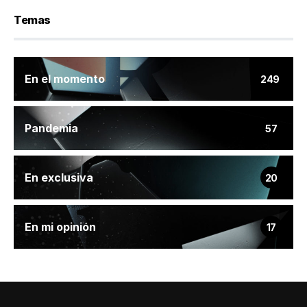
Temas
En el momento
249
Pandemia
57
En exclusiva
20
En mi opinión
17