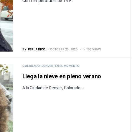
Con temperaturas de 14°F...
BY
PERLA RICO
OCTOBER 25, 2020
166 VIEWS
COLORADO
DENVER
EN EL MOMENTO
Llega la nieve en pleno verano
A la Ciudad de Denver, Colorado...