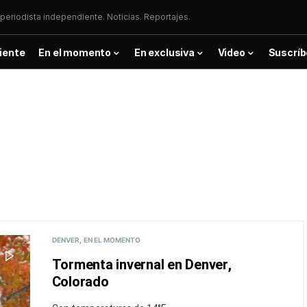
periodista independiente. Noticias. Reportajes.
iente
En el momento
En exclusiva
Video
Suscríb
DENVER
EN EL MOMENTO
Tormenta invernal en Denver,
Colorado