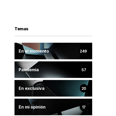
Temas
En el momento
249
Pandemia
57
En exclusiva
20
En mi opinión
17