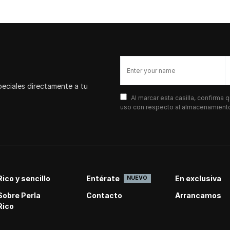
peciales directamente a tu
Al marcar esta casilla, confirma
uso con respecto al almacenamiento 
Rico y sencillo
Entérate
En exclusiva
NUEVO
Sobre Perla
Contacto
Arrancamos
Rico