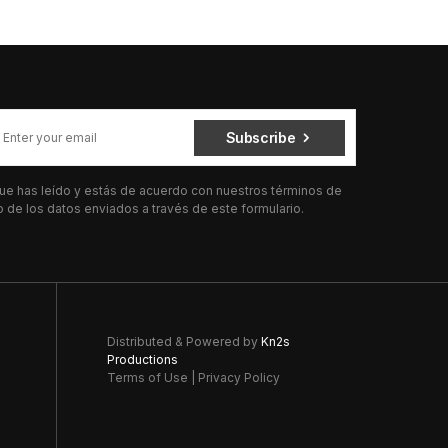
Subscribe
 que has leído y estás de acuerdo con nuestros términos de
de los datos enviados a través de este formulario.
Distributed & Powered by
Kn2s
Productions
Terms of Use
|
Privacy Policy