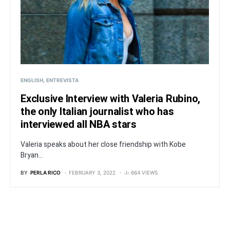
ENGLISH
ENTREVISTA
Exclusive Interview with Valeria Rubino,
the only Italian journalist who has
interviewed all NBA stars
Valeria speaks about her close friendship with Kobe
Bryan...
BY
PERLA RICO
FEBRUARY 3, 2022
664 VIEWS