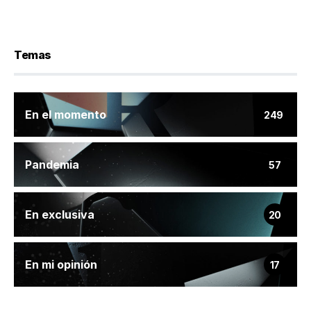
Temas
En el momento
249
Pandemia
57
En exclusiva
20
En mi opinión
17