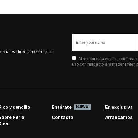
peciales directamente a tu
Al marcar esta casilla, confirma
uso con respecto al almacenamiento 
Rico y sencillo
Entérate
En exclusiva
NUEVO
Sobre Perla
Contacto
Arrancamos
Rico