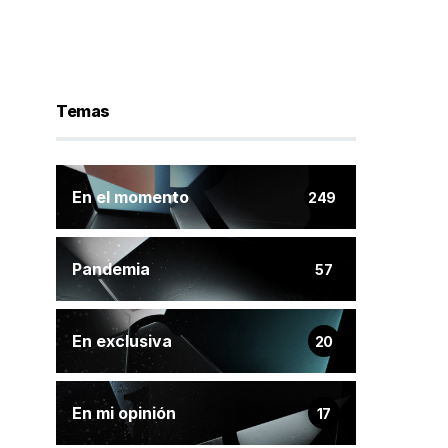
Temas
En el momento
249
Pandemia
57
En exclusiva
20
En mi opinión
17