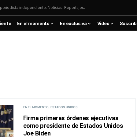
periodista independiente. Noticias. Reportajes.
iente
En el momento
En exclusiva
Video
Suscríb
EN EL MOMENTO
ESTADOS UNIDOS
Firma primeras órdenes ejecutivas
como presidente de Estados Unidos
Joe Biden