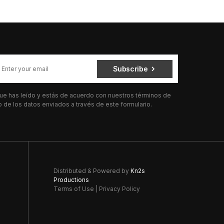
Subscribe
 que has leído y estás de acuerdo con nuestros términos de
de los datos enviados a través de este formulario.
Distributed & Powered by
Kn2s
Productions
Terms of Use
|
Privacy Policy