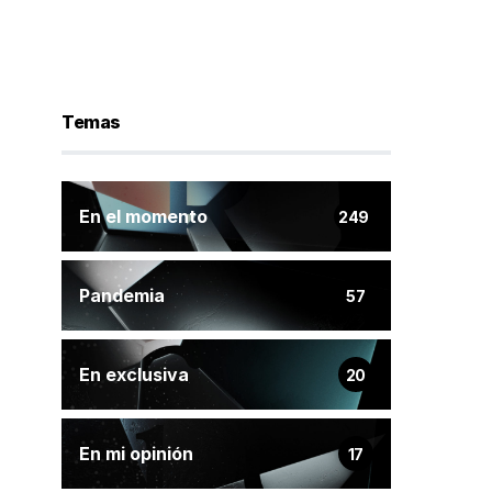
Temas
En el momento
249
Pandemia
57
En exclusiva
20
En mi opinión
17