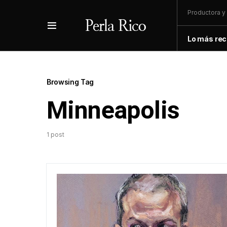
Productora y 
Lo más rec
Browsing Tag
Minneapolis
1 post