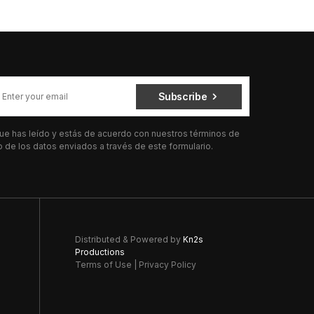
Subscribe
 que has leído y estás de acuerdo con nuestros términos de
de los datos enviados a través de este formulario.
Distributed & Powered by
Kn2s
Productions
Terms of Use
|
Privacy Policy