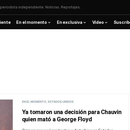
periodista independiente. Noticias. Reportajes.
iente
En el momento
En exclusiva
Video
Suscríb
EN EL MOMENTO
ESTADOS UNIDOS
Ya tomaron una decisión para Chauvin
quien mató a George Floyd