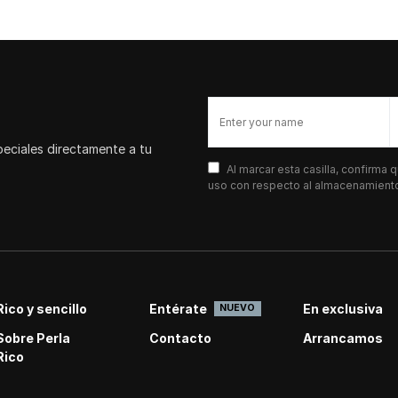
peciales directamente a tu
Al marcar esta casilla, confirma
uso con respecto al almacenamiento 
Rico y sencillo
Entérate
En exclusiva
NUEVO
Sobre Perla
Contacto
Arrancamos
Rico