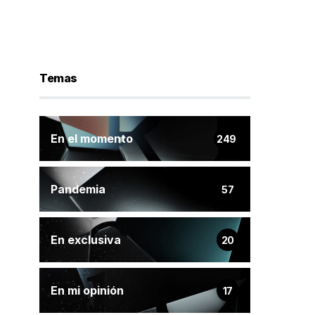
Temas
En el momento
249
Pandemia
57
En exclusiva
20
En mi opinión
17