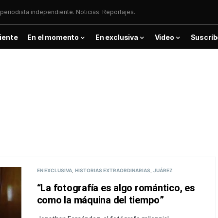
periodista independiente. Noticias. Reportajes.
iente
En el momento
En exclusiva
Video
Suscríb
EN EXCLUSIVA
HISTORIAS EXTRAORDINARIAS
JUÁREZ
“La fotografía es algo romántico, es
como la máquina del tiempo”