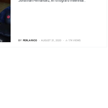
Jonathan Fernández, el fotógrafo milennial...
BY
PERLA RICO
AUGUST 31, 2020
174 VIEWS