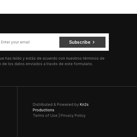
Subscribe
 que has leído y estás de acuerdo con nuestros términos de
de los datos enviados a través de este formulario.
Distributed & Powered by
Kn2s
Productions
Terms of Use
|
Privacy Policy