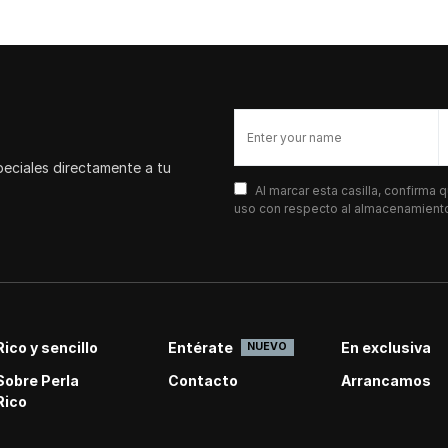
peciales directamente a tu
Al marcar esta casilla, confirma
uso con respecto al almacenamiento 
Rico y sencillo
Entérate
En exclusiva
NUEVO
Sobre Perla
Contacto
Arrancamos
Rico