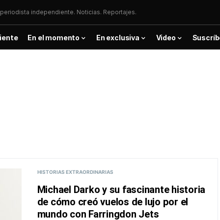
periodista independiente. Noticias. Reportajes.
iente
En el momento
En exclusiva
Video
Suscríb
HISTORIAS EXTRAORDINARIAS
Michael Darko y su fascinante historia
de cómo creó vuelos de lujo por el
mundo con Farringdon Jets