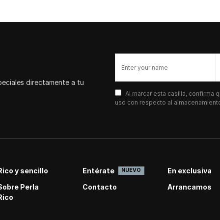
peciales directamente a tu
Al marcar esta casilla, confirma
uso con respecto al almacenamiento 
Rico y sencillo
Entérate
En exclusiva
NUEVO
Sobre Perla
Contacto
Arrancamos
Rico