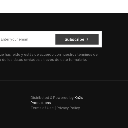
Subscribe
 que has leído y estás de acuerdo con nuestros términos de
de los datos enviados a través de este formulario.
Distributed & Powered by
Kn2s
Productions
Terms of Use
|
Privacy Policy