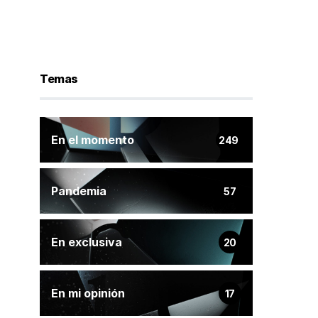
Temas
En el momento
249
Pandemia
57
En exclusiva
20
En mi opinión
17