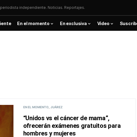
periodista independiente. Noticias. Reportajes.
iente
En el momento
En exclusiva
Video
Suscríb
EN EL MOMENTO
JUÁREZ
“Unidos vs el cáncer de mama”,
ofrecerán exámenes gratuitos para
hombres y mujeres