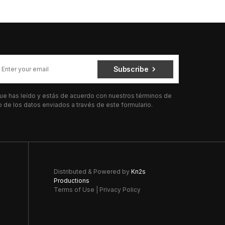
Subscribe
 que has leído y estás de acuerdo con nuestros términos de
de los datos enviados a través de este formulario.
Distributed & Powered by
Kn2s
Productions
Terms of Use
|
Privacy Policy