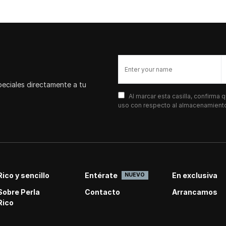
peciales directamente a tu
Al marcar esta casilla, confirma
uso con respecto al almacenamiento 
Rico y sencillo
Entérate
En exclusiva
NUEVO
Sobre Perla
Contacto
Arrancamos
Rico