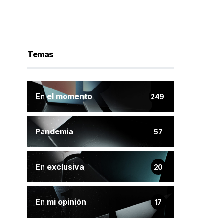
Temas
En el momento
249
Pandemia
57
En exclusiva
20
En mi opinión
17