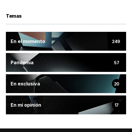
Temas
En el momento
249
Pandemia
57
En exclusiva
20
En mi opinión
17