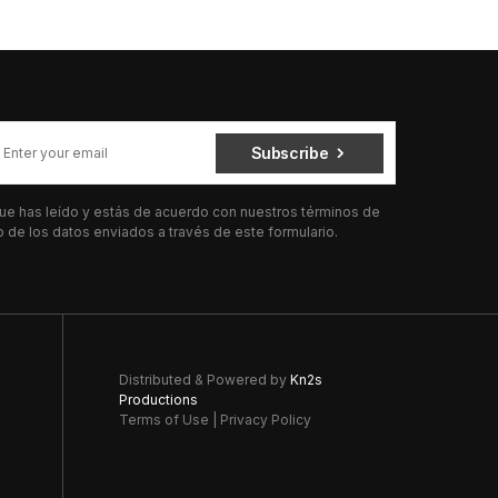
Subscribe
 que has leído y estás de acuerdo con nuestros términos de
de los datos enviados a través de este formulario.
Distributed & Powered by
Kn2s
Productions
Terms of Use
|
Privacy Policy