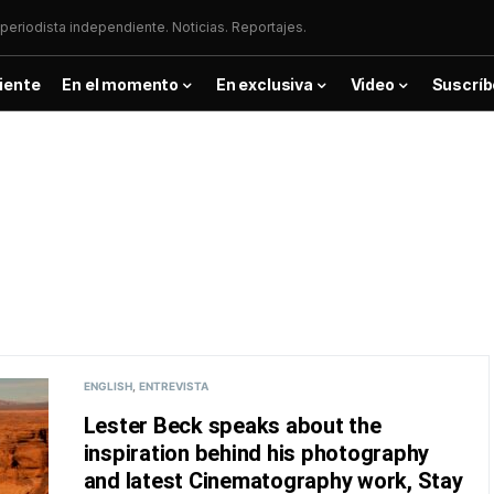
periodista independiente. Noticias. Reportajes.
iente
En el momento
En exclusiva
Video
Suscríb
ENGLISH
ENTREVISTA
Lester Beck speaks about the
inspiration behind his photography
and latest Cinematography work, Stay