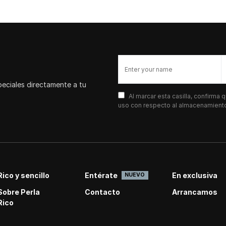
peciales directamente a tu
Al marcar esta casilla, confirma
uso con respecto al almacenamiento 
Rico y sencillo
Entérate
En exclusiva
NUEVO
Sobre Perla
Contacto
Arrancamos
Rico