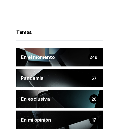
Temas
En el momento
249
Pandemia
57
En exclusiva
20
En mi opinión
17