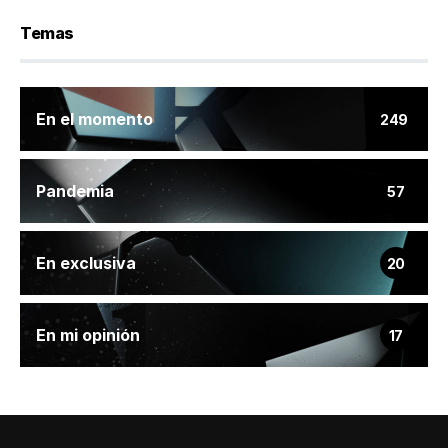
Temas
En el momento
249
Pandemia
57
En exclusiva
20
En mi opinión
17