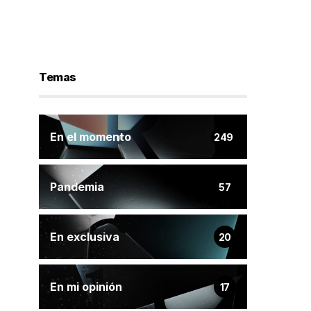
Temas
En el momento
249
Pandemia
57
En exclusiva
20
En mi opinión
17