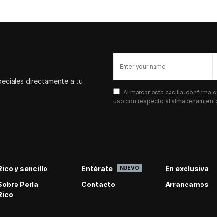
peciales directamente a tu
Al marcar esta casilla, confirma
uso con respecto al almacenamiento 
Rico y sencillo
Entérate
En exclusiva
NUEVO
Sobre Perla
Contacto
Arrancamos
Rico