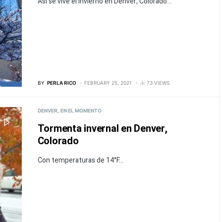
Así se vive el invierno en Denver, Colorado...
BY
PERLA RICO
FEBRUARY 25, 2021
73 VIEWS
DENVER
EN EL MOMENTO
Tormenta invernal en Denver,
Colorado
Con temperaturas de 14°F...