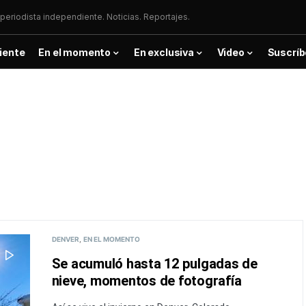
periodista independiente. Noticias. Reportajes.
iente
En el momento
En exclusiva
Video
Suscríb
DENVER
EN EL MOMENTO
Se acumuló hasta 12 pulgadas de
nieve, momentos de fotografía