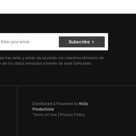
Subscribe
 que has leído y estás de acuerdo con nuestros términos de
de los datos enviados a través de este formulario.
Distributed & Powered by
Kn2s
Productions
Terms of Use
|
Privacy Policy