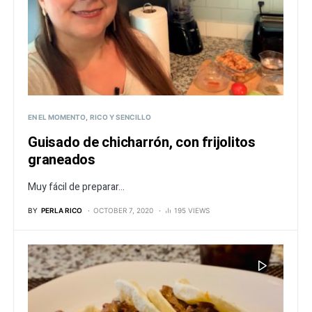
EN EL MOMENTO
RICO Y SENCILLO
Guisado de chicharrón, con frijolitos
graneados
Muy fácil de preparar...
BY
PERLA RICO
OCTOBER 7, 2020
195 VIEWS