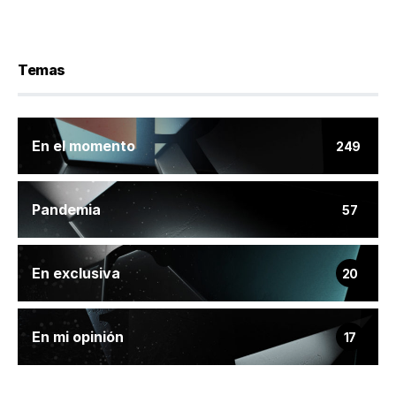
Temas
En el momento
249
Pandemia
57
En exclusiva
20
En mi opinión
17